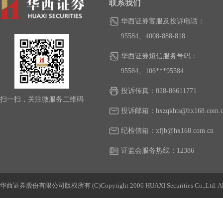
联系我们
子背和石塔面安装太阳能路灯；向广安市岳池县
高山岩村委对有线广播系统实施改造。
华西证券客服及投诉电话：
95584、4008-888-818
经统计，公司
2023年全年通过以购代捐形式向
泸
华西证券短信服务号码：
凉山州
盐源县
及雅安市
汉源县等地等采购贴有
“
95584、106***95584
553.35万元。
投诉传真：028-86611771
扫一扫，关注微服务二维码
2023年12月，公司向贵州省教育发展基金会捐
投诉邮箱：hxzqkhts@hx168.com.c
协会发起设立的“证爱贵州”资本市场教育慈善计
纪检信箱：xfjb@hx168.com.cn
四川省扶贫基金会泸州市分会捐资100万元，用
证监会服务热线：12386
厅；向达州市慈善会捐资2万元，用于支持马房
2023年3月，公司向泸州市关心下一代基金会捐
华西证券股份有限公司版权所有 (C)Copyright 2006 HUAXI Securities Co.,Ltd. All R
好青少年儿童关爱项目。