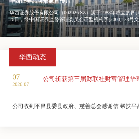
华西证券品牌形象宣传片
华西证券股份有限公司（002926 SZ）源于1988年成立的
26日，经中国证券监督管理委员会证监机构字[2000]13
与原四川证券交易中心合并重组、增资扩股成立华西证券有限
份制改造并更名为华西证券股份有限公司。2018年2月，
并上市
华西动态
07
公司斩获第三届财联社财富管理华
2026-07